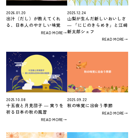
2026.01.20
2025.12.24
出汁（だし）が教えてくれ
山梨が生んだ新しいおいしさ
る、日本人のやさしい味覚
― 「にじのきらめき」と江﨑
新太郎シェフ
READ MORE
→
READ MORE
→
2025.10.08
2025.09.22
十五夜と月見団子 ― 実りを
秋の味覚に出会う季節
祈る日本の秋の風習
READ MORE
→
READ MORE
→