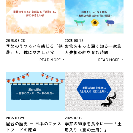
2025.08.26
2025.08.12
季節のうつろいを感じる「処
お盆をもっと深く知る―家族
暑」と、体にやさしい食
と先祖の絆を育む時間
READ MORE
→
READ MORE
→
2025.07.29
2025.07.15
屋台の歴史 ー 日本のファス
季節の知恵を食卓に──「土
トフードの原点
用入り（夏の土用）」