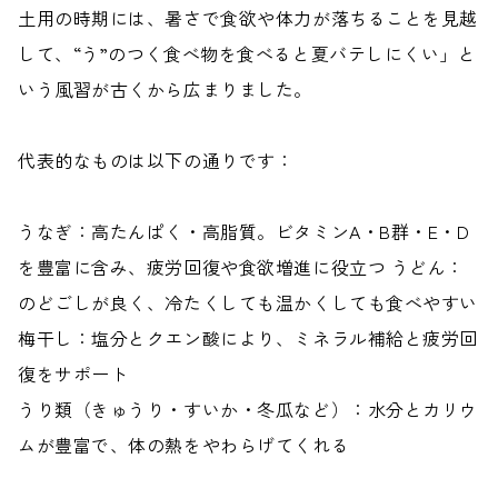
土用の時期には、暑さで食欲や体力が落ちることを見越
して、“う”のつく食べ物を食べると夏バテしにくい」と
いう風習が古くから広まりました。
代表的なものは以下の通りです：
うなぎ
：高たんぱく・高脂質。ビタミンA・B群・E・D
を豊富に含み、疲労回復や食欲増進に役立つ
うどん
：
のどごしが良く、冷たくしても温かくしても食べやすい
梅干し
：塩分とクエン酸により、ミネラル補給と疲労回
復をサポート
うり類
（きゅうり・すいか・冬瓜など）：水分とカリウ
ムが豊富で、体の熱をやわらげてくれる