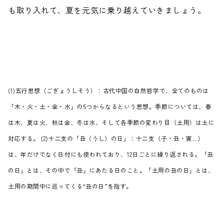
も取り入れて、夏を元気に乗り越えていきましょう。
(
1)五行思想（ごぎょうしそう）：古代中国の自然哲学で、全てのものは
「木・火・土・金・水」の5つからなるという思想。季節については、春
は木、夏は火、秋は金、冬は水、そして各季節の変わり目（土用）は土に
対応する。 (2)十二支の「丑（うし）の日」：十二支（子・丑・寅…）
は、年だけでなく日付にも使われており、12日ごとに繰り返される。「丑
の日」とは、その中で「丑」にあたる日のこと。「土用の丑の日」とは、
土用の期間中に巡ってくる“丑の日”を指す。