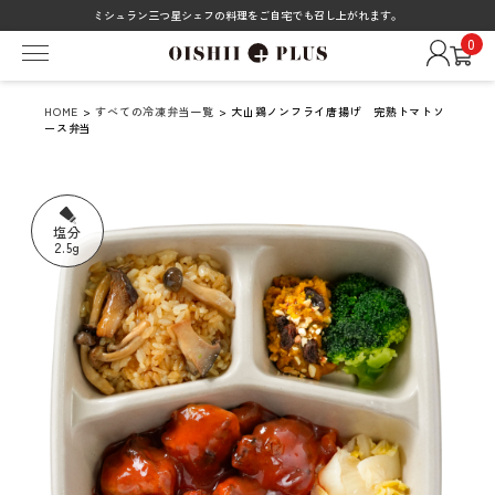
ミシュラン三つ星シェフの料理をご自宅でも召し上がれます。
0
HOME
>
すべての冷凍弁当一覧
> 大山鶏ノンフライ唐揚げ 完熟トマトソ
ース弁当
塩分
2.5g