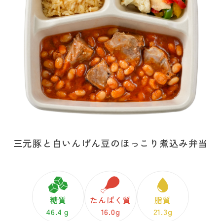
三元豚と白いんげん豆のほっこり煮込み弁当
糖質
たんぱく質
脂質
46.4ｇ
16.0g
21.3g