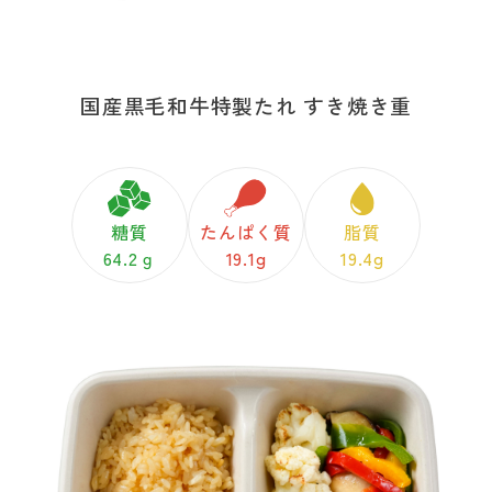
国産黒毛和牛特製たれ すき焼き重
糖質
たんぱく質
脂質
64.2ｇ
19.1g
19.4g