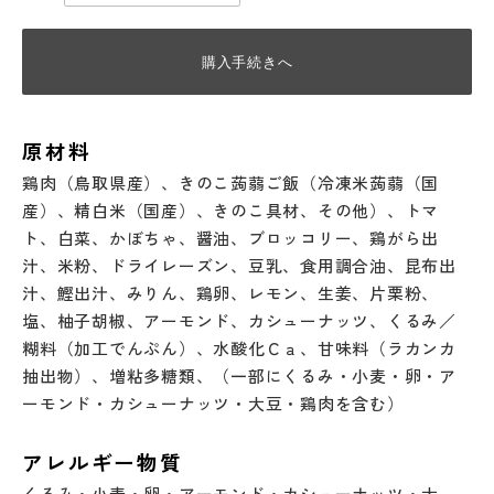
購入手続きへ
原材料
鶏肉（鳥取県産）、きのこ蒟蒻ご飯（冷凍米蒟蒻（国
産）、精白米（国産）、きのこ具材、その他）、トマ
ト、白菜、かぼちゃ、醤油、ブロッコリー、鶏がら出
汁、米粉、ドライレーズン、豆乳、食用調合油、昆布出
汁、鰹出汁、みりん、鶏卵、レモン、生姜、片栗粉、
塩、柚子胡椒、アーモンド、カシューナッツ、くるみ／
糊料（加工でんぷん）、水酸化Ｃａ、甘味料（ラカンカ
抽出物）、増粘多糖類、（一部にくるみ・小麦・卵・ア
ーモンド・カシューナッツ・大豆・鶏肉を含む）
アレルギー物質
くるみ・小麦・卵・アーモンド・カシューナッツ・大