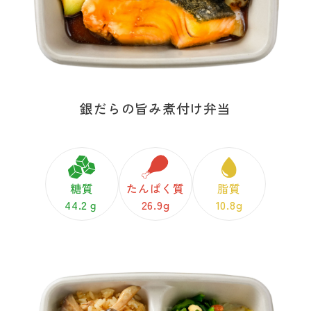
銀だらの旨み煮付け弁当
糖質
たんぱく質
脂質
44.2ｇ
26.9g
10.8g