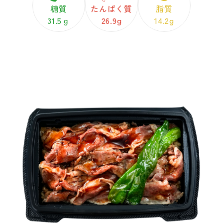
糖質
たんぱく質
脂質
31.5ｇ
26.9g
14.2g