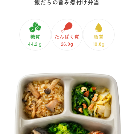
銀だらの旨み煮付け弁当
糖質
たんぱく質
脂質
44.2ｇ
26.9g
10.8g