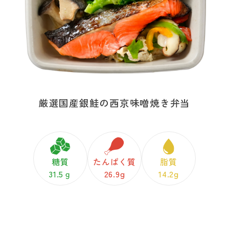
厳選国産銀鮭の西京味噌焼き弁当
糖質
たんぱく質
脂質
31.5ｇ
26.9g
14.2g