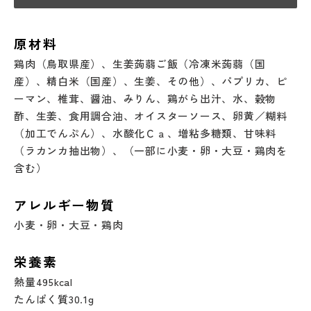
原材料
鶏肉（鳥取県産）、生姜蒟蒻ご飯（冷凍米蒟蒻（国
産）、精白米（国産）、生姜、その他）、パプリカ、ピ
ーマン、椎茸、醤油、みりん、鶏がら出汁、水、穀物
酢、生姜、食用調合油、オイスターソース、卵黄／糊料
（加工でんぷん）、水酸化Ｃａ、増粘多糖類、甘味料
（ラカンカ抽出物）、（一部に小麦・卵・大豆・鶏肉を
含む）
アレルギー物質
小麦・卵・大豆・鶏肉
栄養素
熱量495kcal
たんぱく質30.1g