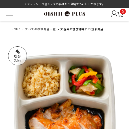
ミシュラン三つ星シェフの料理をご自宅でも召し上がれます。
0
HOME
>
すべての冷凍弁当一覧
> 大山鶏の甘酢香味たれ焼き弁当
塩分
3.5g