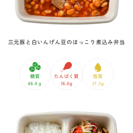
三元豚と白いんげん豆のほっこり煮込み弁当
糖質
たんぱく質
脂質
46.4ｇ
16.0g
21.3g