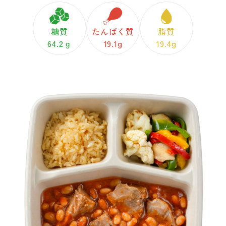
糖質
たんぱく質
脂質
64.2ｇ
19.1g
19.4g